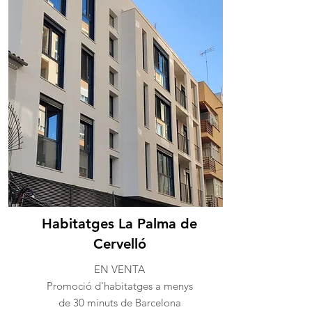
Habitatges La Palma de
Cervelló
EN VENTA
Promoció d'habitatges a menys
de 30 minuts de Barcelona